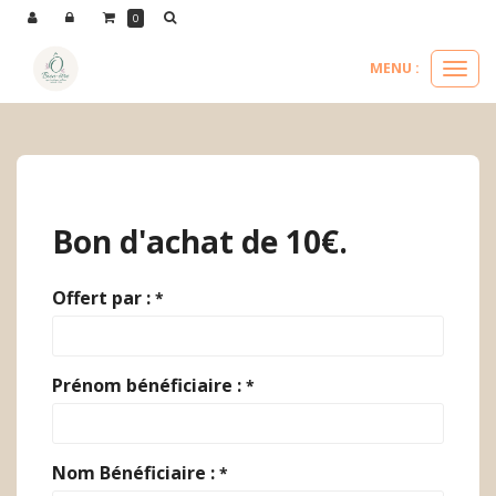
Panneau de gestion des cookies
0
MENU :
Ouvri
le
nos bons d'achat
bon d'achat de 10€.
menu
Bon d'achat de 10€.
Offert par :
*
Prénom bénéficiaire :
*
Nom Bénéficiaire :
*