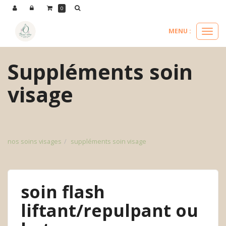
Panneau de gestion des cookies
0
MENU :
Ouvri
le
menu
Suppléments soin
visage
nos soins visages
suppléments soin visage
soin flash
liftant/repulpant ou