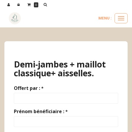
Panneau de gestion des cookies
0
MENU :
Ouvri
le
nos épilations
demi-jambes + maillot classique+ aisselles.
menu
Demi-jambes + maillot
classique+ aisselles.
Offert par :
*
Prénom bénéficiaire :
*