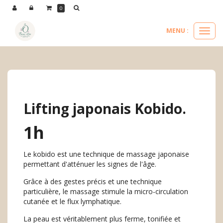
Panneau de gestion des cookies
0
MENU :
Ouvri
le
nos soins visages
soins visages
lifting japonais kobido.
menu
Lifting japonais Kobido.
1h
Le kobido est une technique de massage japonaise
permettant d'atténuer les signes de l'âge.
Grâce à des gestes précis et une technique
particulière, le massage stimule la micro-circulation
cutanée et le flux lymphatique.
La peau est véritablement plus ferme, tonifiée et