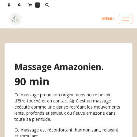
Panneau de gestion des cookies
0
MENU :
Ouvri
le
nos massages
massages d'ailleurs
massage amazonien.
menu
Massage Amazonien.
90 min
Ce massage prend son origine dans notre besoin
d'être touché et en contact 🤗. C'est un massage
exécuté comme une danse recréant les mouvements
lents, profonds et sinueux du fleuve amazone dans
toute sa plénitude.
Ce massage est réconfortant, harmonisant, relaxant
et stimulant.