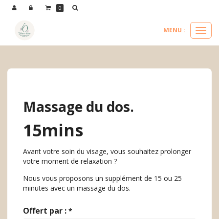
Panneau de gestion des cookies
0
MENU :
Ouvri
le
nos soins visages
suppléments soin visage
massage du dos.
menu
Massage du dos.
15mins
Avant votre soin du visage, vous souhaitez prolonger
votre moment de relaxation ?
Nous vous proposons un supplément de 15 ou 25
minutes avec un massage du dos.
Offert par :
*