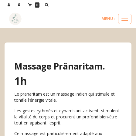
Panneau de gestion des cookies
0
MENU :
Ouvri
le
nos massages
massages d'inde
massage prânaritam.
menu
Massage Prânaritam.
1h
Le pranaritam est un massage indien qui stimule et
tonifie l'énergie vitale.
Les gestes rythmés et dynamisant activent, stimulent
la vitalité du corps et procurent un profond bien-être
tout en apaisant l'esprit.
Ce massage est particulièrement adapté aux