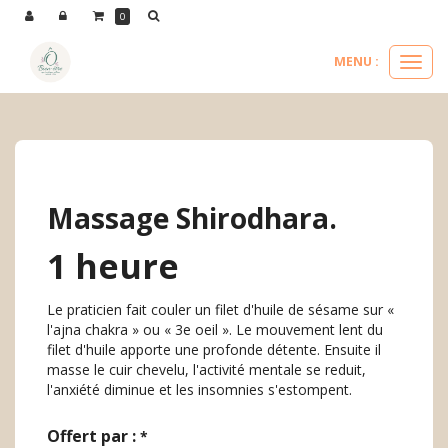
Panneau de gestion des cookies
0
MENU :
Ouvri
le
nos massages
massages d'inde
massage shirodhara.
menu
Massage Shirodhara.
1 heure
Le praticien fait couler un filet d'huile de sésame sur «
l'ajna chakra » ou « 3e oeil ». Le mouvement lent du
filet d'huile apporte une profonde détente. Ensuite il
masse le cuir chevelu, l'activité mentale se reduit,
l'anxiété diminue et les insomnies s'estompent.
Offert par :
*