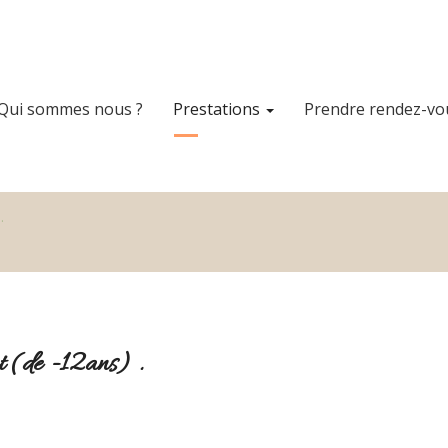
Qui sommes nous ?
Prestations
Prendre rendez-vo
.
nt (de -12ans) .