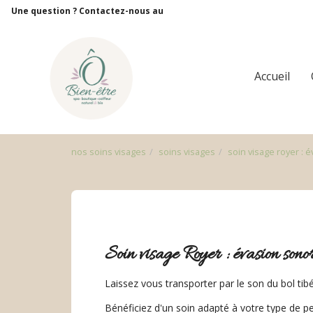
Panneau de gestion des cookies
Une question ? Contactez-nous au
Accueil
nos soins visages
soins visages
soin visage royer : 
Soin visage Royer : évasion sonor
Laissez vous transporter par le son du bol ti
Bénéficiez d'un soin adapté à votre type de pe