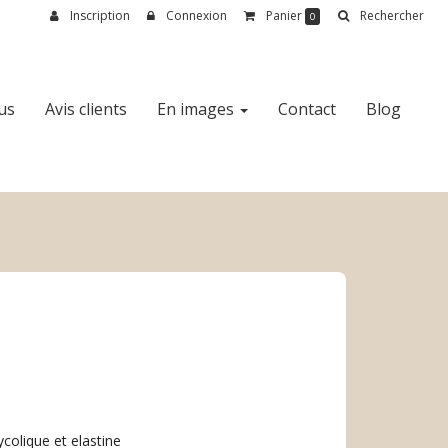
Inscription
Connexion
Panier
Rechercher
0
us
Avis clients
En images
Contact
Blog
colique et elastine