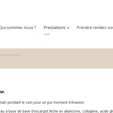
Qui sommes nous ?
Prestations
Prendre rendez-vo
évasion sonore.
e.
bétain pendant le soin pour un pur moment d'évasion.
au à base de bave d'escargot.Riche en allantoïne, collagène, acide gly