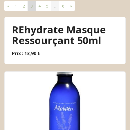
«
1
2
3
4
5
...
6
»
REhydrate Masque
Ressourçant 50ml
Prix : 13,90 €