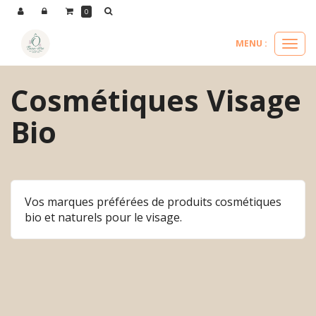
Panneau de gestion des cookies
0
MENU :
Ouvri
le
menu
Cosmétiques Visage
Bio
Vos marques préférées de produits cosmétiques
bio et naturels pour le visage.