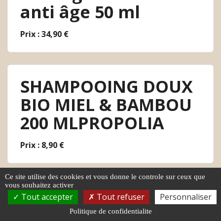
anti âge 50 ml
Prix : 34,90 €
SHAMPOOING DOUX
BIO MIEL & BAMBOU
200 MLPROPOLIA
Prix : 8,90 €
Ce site utilise des cookies et vous donne le controle sur ceux que
vous souhaitez activer
SHAMPOOING DOUX
Tout accepter
Tout refuser
Personnaliser
BIO MIEL & BAMBOU
Politique de confidentialite