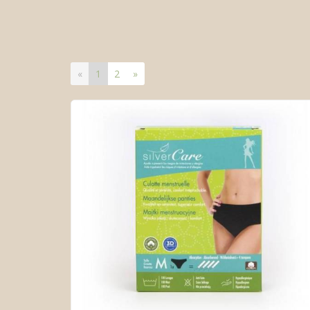
«
1
2
»