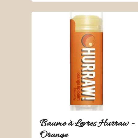
Baume à Levres Hurraw -
Orange